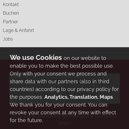
Kontakt
Buchen
Partner
Lage & Anfahrt
Jobs
on our website to
enable you to make the best possible use.
Only with your consent we process and
share data with our partners (also in third
Buchen
⋅
Kontakt
⋅
facebook
⋅
Impressum
⋅
Datenschutz
countries) according to our privacy policy for
(Zustimmungseinstellungen)
the purposes:
Analytics, Translation, Maps
.
We thank you for your consent. You can
revoke your consent at any time with effect
© 2026
GM Mecklenburgische Hotel & Tourismus
for the future.
GmbH