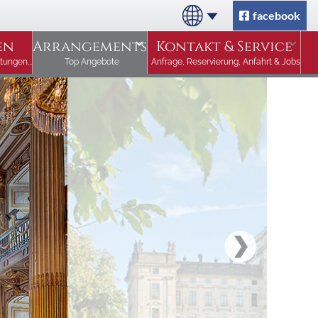
facebook
en
Arrangements
Kontakt & Service
tungen...
Top Angebote
Anfrage, Reservierung, Anfahrt & Jobs