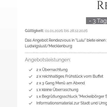
R
- 3 Ta
Gültigkeit:
01.01.2026 bis 28.12.2026
Das Angebot Rendezvous in "Lulu" biete einen 
Ludwigslust/Mecklenburg
Angebotsleistungen:
2 x Übernachtung
2 x reichhaltiges Frühstück vom Buffet
2 x 3 Gang Menü am Abend
1 x kleine Überraschung
1 x Begrüßungsschluck "Meckelbörger S
Informationsmaterial zur Stadt und U