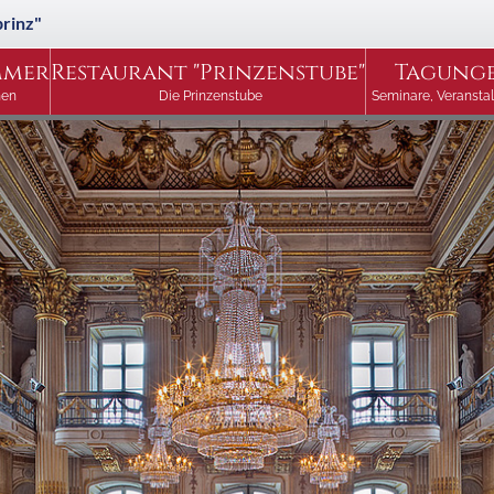
prinz"
mmer
Restaurant "Prinzenstube"
Tagung
nen
Die Prinzenstube
Seminare, Veranstal