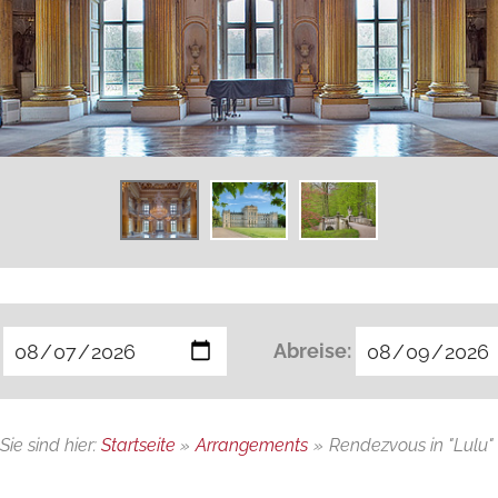
Abreise:
Sie sind hier:
Startseite
»
Arrangements
»
Rendezvous in "Lulu"