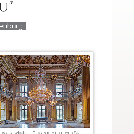
u"
lenburg
loss Ludwigslust - Blick in den goldenen Saal