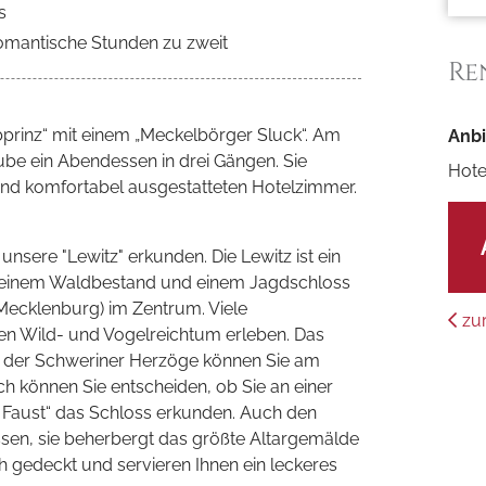
s
omantische Stunden zu zweit
Re
bprinz“ mit einem „Meckelbörger Sluck“. Am
Anbi
ube ein Abendessen in drei Gängen. Sie
Hote
n und komfortabel ausgestatteten Hotelzimmer.
sere "Lewitz" erkunden. Die Lewitz ist ein
, einem Waldbestand und einem Jagdschloss
Mecklenburg) im Zentrum. Viele
zu
en Wild- und Vogelreichtum erleben. Das
z der Schweriner Herzöge können Sie am
 können Sie entscheiden, ob Sie an einer
 Faust“ das Schloss erkunden. Auch den
assen, sie beherbergt das größte Altargemälde
 gedeckt und servieren Ihnen ein leckeres