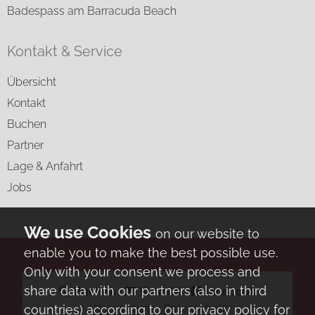
Badespass am Barracuda Beach
Kontakt & Service
Übersicht
Kontakt
Buchen
Partner
Lage & Anfahrt
Jobs
on our website to
enable you to make the best possible use.
Only with your consent we process and
share data with our partners (also in third
Buchen
⋅
Kontakt
⋅
facebook
⋅
Impressum
⋅
Datenschutz
countries) according to our privacy policy for